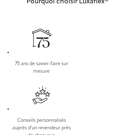
Pourquoi choisir Luxaflex®
75 ans de savoir-faire sur
mesure
Conseils personnalisés
auprès d'un revendeur près