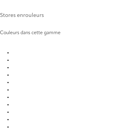
Stores enrouleurs
Couleurs dans cette gamme
Elements 0260 Roller blind
Elements 0261 Roller blind
Elements 0262 Roller blind
Elements 0263 Roller blind
Elements 0264 Roller blind
Elements 0267 Roller blind
Elements 0268 Roller blind
Elements 1184 Roller Blind
Elements 1185 Roller Blind
Elements 1199 Roller Blind
Elements 1200 Roller Blind