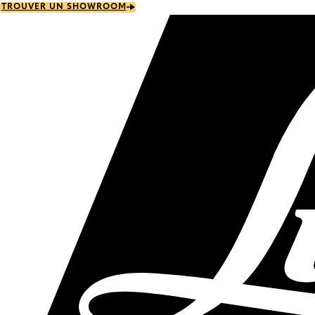
Skip
TROUVER UN SHOWROOM
to
main
content