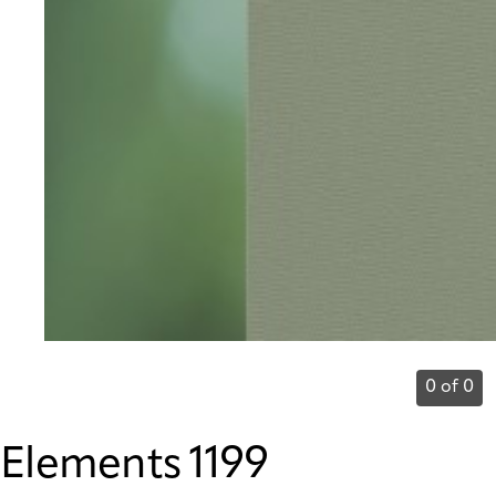
0 of 0
Elements 1199