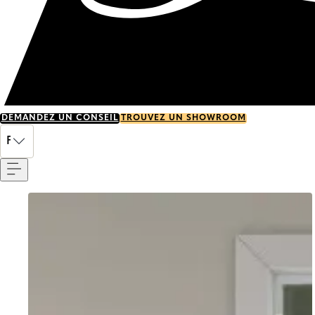
DEMANDEZ UN CONSEIL
TROUVEZ UN SHOWROOM
Menu
FR
Go to item 0