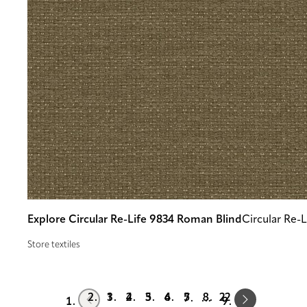
Explore Circular Re-Life 9834 Roman Blind
Circular Re-L
Store textiles
Prev
Next
1
2
3
4
5
22
…