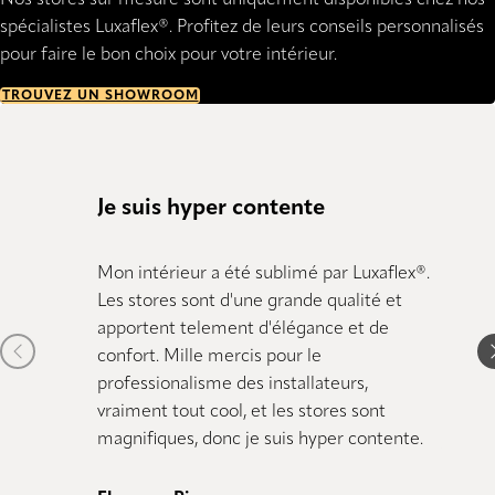
Nos stores sur mesure sont uniquement disponibles chez nos
spécialistes Luxaflex®. Profitez de leurs conseils personnalisés
pour faire le bon choix pour votre intérieur.
TROUVEZ UN SHOWROOM
Je suis hyper contente
Tout 
Mon intérieur a été sublimé par Luxaflex®.
Nous s
Les stores sont d'une grande qualité et
Grande
apportent telement d'élégance et de
stores.
Previous item
N
confort. Mille mercis pour le
dimens
professionalisme des installateurs,
comman
vraiment tout cool, et les stores sont
magnifiques, donc je suis hyper contente.
Alain