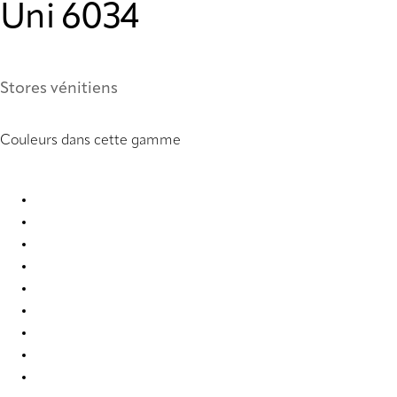
Uni 6034
Stores vénitiens
Couleurs dans cette gamme
Uni 0858 Metal Venetians
Uni 0877 Metal Venetians
Uni 0878 Metal Venetians
Uni 0903 Metal Venetians
Uni 0910 Metal Venetians
Uni 2007 Metal Venetians
Uni 2019 Metal Venetians
Uni 2054 Metal Venetians
Uni 2326 Metal Venetians