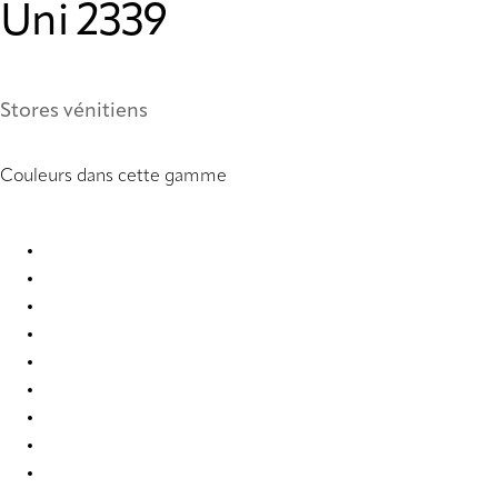
Uni 2339
Stores vénitiens
Couleurs dans cette gamme
Uni 0858 Metal Venetians
Uni 0877 Metal Venetians
Uni 0878 Metal Venetians
Uni 0903 Metal Venetians
Uni 0910 Metal Venetians
Uni 2007 Metal Venetians
Uni 2019 Metal Venetians
Uni 2054 Metal Venetians
Uni 2326 Metal Venetians