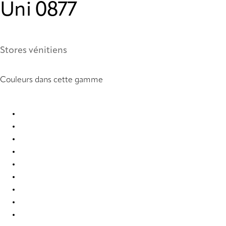
Uni 0877
Stores vénitiens
Couleurs dans cette gamme
Uni 0858 Metal Venetians
Uni 0877 Metal Venetians
Uni 0878 Metal Venetians
Uni 0903 Metal Venetians
Uni 0910 Metal Venetians
Uni 2007 Metal Venetians
Uni 2019 Metal Venetians
Uni 2054 Metal Venetians
Uni 2326 Metal Venetians