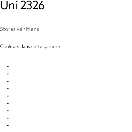
Uni 2326
Stores vénitiens
Couleurs dans cette gamme
Uni 0858 Metal Venetians
Uni 0877 Metal Venetians
Uni 0878 Metal Venetians
Uni 0903 Metal Venetians
Uni 0910 Metal Venetians
Uni 2007 Metal Venetians
Uni 2019 Metal Venetians
Uni 2054 Metal Venetians
Uni 2326 Metal Venetians