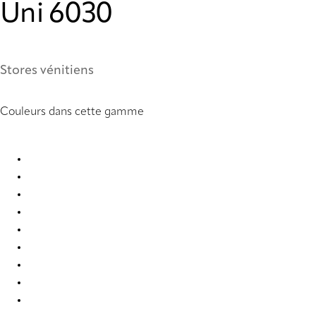
Uni 6030
Stores vénitiens
Couleurs dans cette gamme
Uni 0858 Metal Venetians
Uni 0877 Metal Venetians
Uni 0878 Metal Venetians
Uni 0903 Metal Venetians
Uni 0910 Metal Venetians
Uni 2007 Metal Venetians
Uni 2019 Metal Venetians
Uni 2054 Metal Venetians
Uni 2326 Metal Venetians