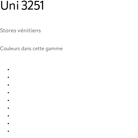
Uni 3251
Stores vénitiens
Couleurs dans cette gamme
Uni 0858 Metal Venetians
Uni 0877 Metal Venetians
Uni 0878 Metal Venetians
Uni 0903 Metal Venetians
Uni 0910 Metal Venetians
Uni 2007 Metal Venetians
Uni 2019 Metal Venetians
Uni 2054 Metal Venetians
Uni 2326 Metal Venetians