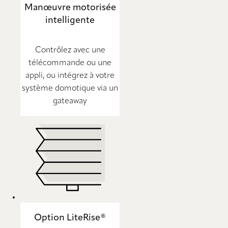
Manœuvre motorisée
intelligente
Contrôlez avec une
télécommande ou une
appli, ou intégrez à votre
système domotique via un
gateaway
Option LiteRise®