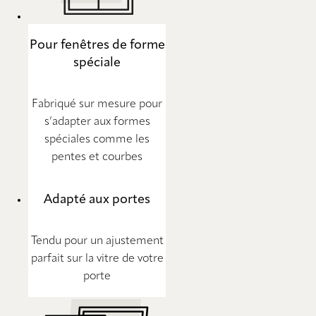
Pour fenêtres de forme
spéciale
Fabriqué sur mesure pour
s’adapter aux formes
spéciales comme les
pentes et courbes
Adapté aux portes
Tendu pour un ajustement
parfait sur la vitre de votre
porte