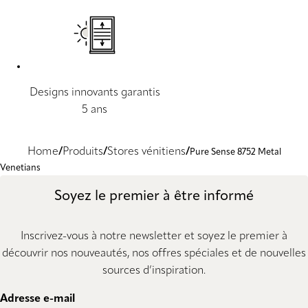
Designs innovants garantis
5 ans
Home
Produits
Stores vénitiens
Pure Sense 8752 Metal
Venetians
Soyez le premier à être informé
Inscrivez-vous à notre newsletter et soyez le premier à
découvrir nos nouveautés, nos offres spéciales et de nouvelles
sources d’inspiration.
Adresse e-mail