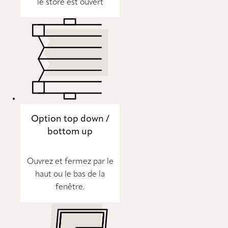
le store est ouvert
Option top down /
bottom up
Ouvrez et fermez par le
haut ou le bas de la
fenêtre.