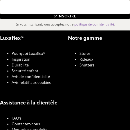
S’INSCRIRE
En vous inscrivant, vous acceptez notre
politique de confidentialité
.
Luxaflex®
Notre gamme
Pourquoi Luxaflex®
Stores
Inspiration
Rideaux
Durabilité
Shutters
Sécurité enfant
Avis de confidentialité
Avis relatif aux cookies
Assistance à la clientèle
FAQ's
Contactez-nous