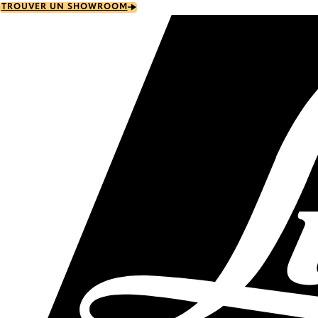
Skip
TROUVER UN SHOWROOM
to
main
content