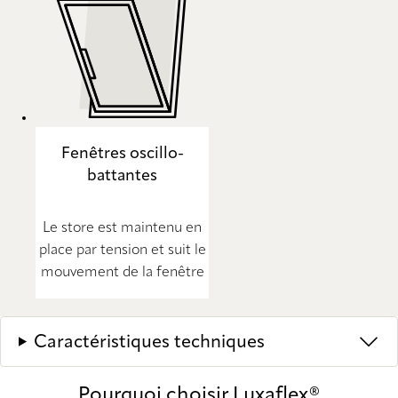
Fenêtres oscillo-
battantes
Le store est maintenu en
place par tension et suit le
mouvement de la fenêtre
Caractéristiques techniques
Pourquoi choisir Luxaflex®