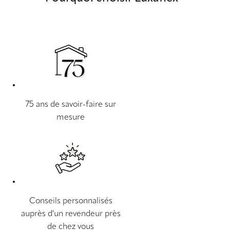
75 ans de savoir-faire sur
mesure
Conseils personnalisés
auprès d'un revendeur près
de chez vous