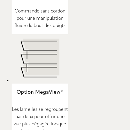
Commande sans cordon
pour une manipulation
fluide du bout des doigts
Option MegaView®
Les lamelles se regroupent
par deux pour offrir une
vue plus dégagée lorsque