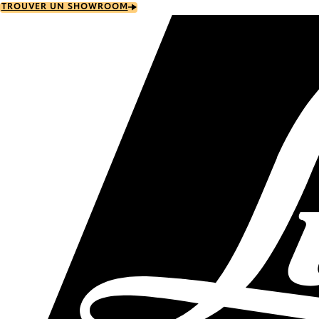
Skip
TROUVER UN SHOWROOM
to
main
content