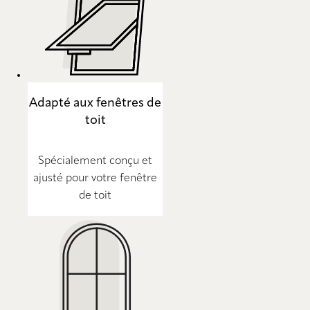
Adapté aux fenêtres de
toit
Spécialement conçu et
ajusté pour votre fenêtre
de toit