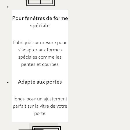
Pour fenêtres de forme
spéciale
Fabriqué sur mesure pour
s’adapter aux formes
spéciales comme les
pentes et courbes
Adapté aux portes
Tendu pour un ajustement
parfait sur la vitre de votre
porte