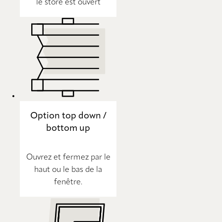
le store est ouvert
Option top down /
bottom up
Ouvrez et fermez par le
haut ou le bas de la
fenêtre.