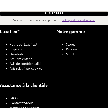
S’INSCRIRE
En vous inscrivant, vous acceptez notre
politique de confidentialité
.
Luxaflex®
Notre gamme
Pourquoi Luxaflex®
Stores
Inspiration
Rideaux
Durabilité
Shutters
Sécurité enfant
Avis de confidentialité
Avis relatif aux cookies
Assistance à la clientèle
FAQ's
Contactez-nous