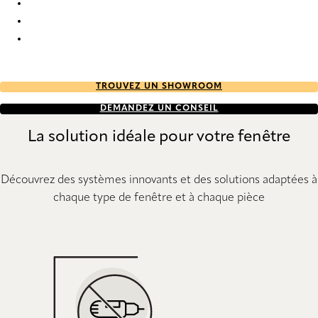
Pure Sense 9019 Metal Venetians
Pure Sense 9020 Metal Venetians
Pure Sense 9021 Metal Venetians
TROUVEZ UN SHOWROOM
DEMANDEZ UN CONSEIL
La solution idéale pour votre fenêtre
Découvrez des systèmes innovants et des solutions adaptées à
chaque type de fenêtre et à chaque pièce