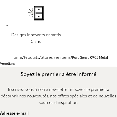
Designs innovants garantis
5 ans
Home
Produits
Stores vénitiens
Pure Sense 0905 Metal
Venetians
Soyez le premier à être informé
Inscrivez-vous à notre newsletter et soyez le premier à
découvrir nos nouveautés, nos offres spéciales et de nouvelles
sources d’inspiration.
Adresse e-mail