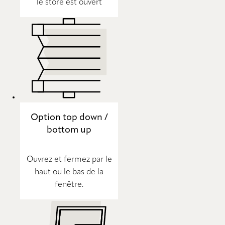
le store est ouvert
Option top down /
bottom up
Ouvrez et fermez par le
haut ou le bas de la
fenêtre.