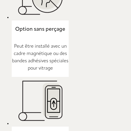
Option sans perçage
Peut être installé avec un
cadre magnétique ou des
bandes adhésives spéciales
pour vitrage