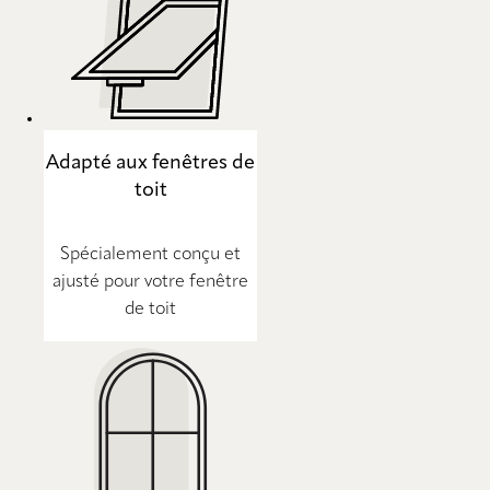
Adapté aux fenêtres de
toit
Spécialement conçu et
ajusté pour votre fenêtre
de toit