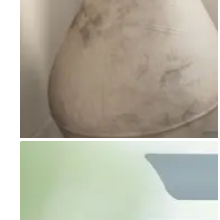
Go to item 1