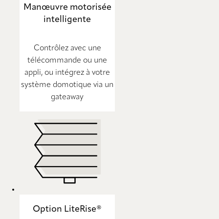
Manœuvre motorisée
intelligente
Contrôlez avec une
télécommande ou une
appli, ou intégrez à votre
système domotique via un
gateaway
Option LiteRise®