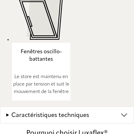
Fenêtres oscillo-
battantes
Le store est maintenu en
place par tension et suit le
mouvement de la fenêtre
Caractéristiques techniques
Pourquoi choisir Luxaflex®