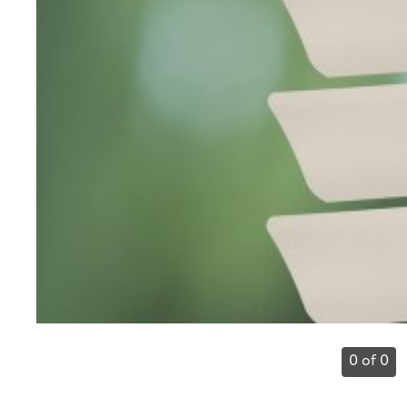
0 of 0