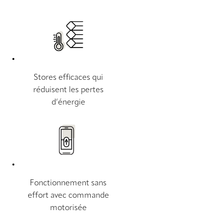
Stores efficaces qui
réduisent les pertes
d’énergie
Fonctionnement sans
effort avec commande
motorisée