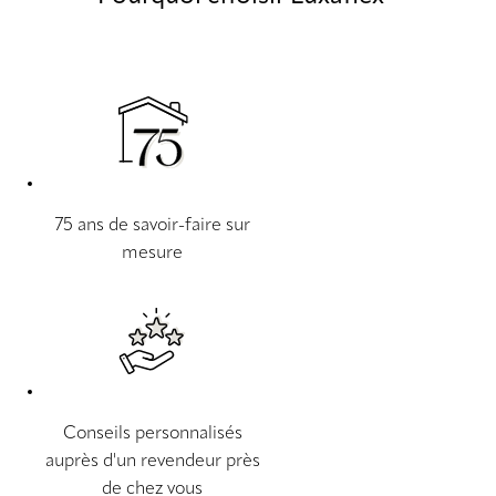
75 ans de savoir-faire sur
mesure
Conseils personnalisés
auprès d'un revendeur près
de chez vous