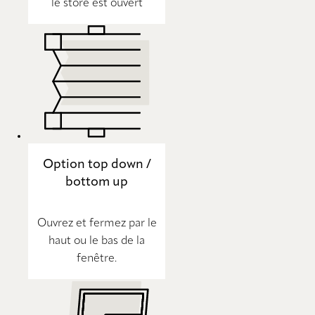
le store est ouvert
Option top down /
bottom up
Ouvrez et fermez par le
haut ou le bas de la
fenêtre.