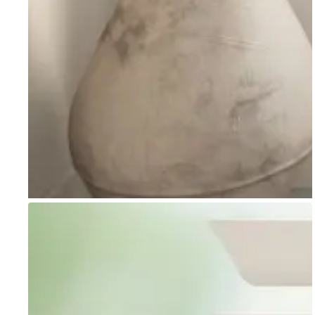
Go to item 1