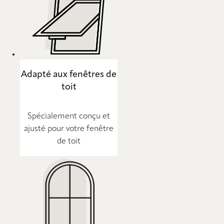
Adapté aux fenêtres de
toit
Spécialement conçu et
ajusté pour votre fenêtre
de toit