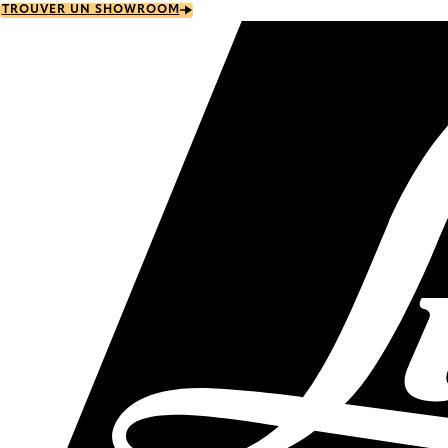
Skip
TROUVER UN SHOWROOM
to
main
content