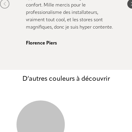
Previous item
N
confort. Mille mercis pour le
dimens
professionalisme des installateurs,
comman
vraiment tout cool, et les stores sont
magnifiques, donc je suis hyper contente.
Alain
Florence Piers
D’autres couleurs à découvrir