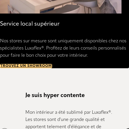
Service local supérieur
Nos stores sur mesure sont uniquement disponibles chez nos
spécialistes Luxaflex®. Profitez de leurs conseils personnalisés
pour faire le bon choix pour votre intérieur.
TROUVEZ UN SHOWROOM
Je suis hyper contente
Tout 
Mon intérieur a été sublimé par Luxaflex®.
Nous s
Les stores sont d'une grande qualité et
Grande
apportent telement d'élégance et de
stores.