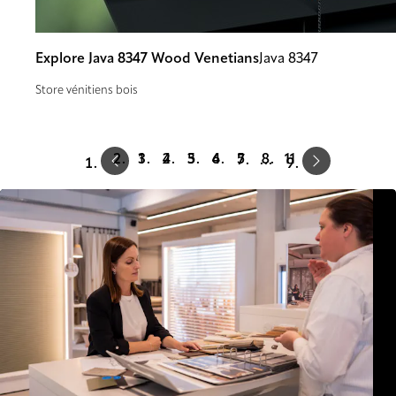
Explore Java 8347 Wood Venetians
Java 8347
Store vénitiens bois
Prev
Next
1
2
3
4
5
11
…