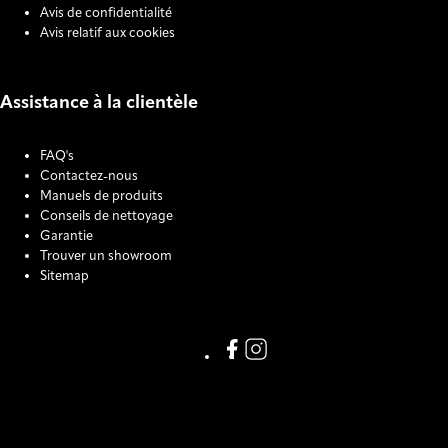
Avis de confidentialité
Avis relatif aux cookies
Assistance à la clientèle
FAQ's
Contactez-nous
Manuels de produits
Conseils de nettoyage
Garantie
Trouver un showroom
Sitemap
COOKIE SETTINGS
Link missing Display text from
Link missing Display text f
123