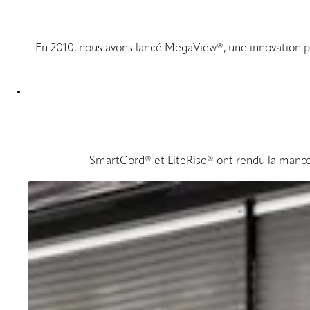
En 2010, nous avons lancé MegaView®, une innovation po
SmartCord® et LiteRise® ont rendu la manœuv