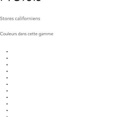
Stores californiens
Couleurs dans cette gamme
PVC 0099 Vertical Blind
PVC 0104 Vertical Blind
PVC 0121 Vertical Blind
PVC 0221 Vertical Blind
PVC 0222 Vertical Blind
PVC 0250 Vertical Blind
PVC 0251 Vertical Blind
PVC 0259 Vertical Blind
PVC 0277 Vertical Blind
PVC 0279 Vertical Blind