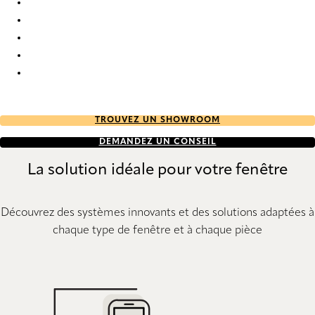
PVC 7603 Vertical Blind
PVC 7608 Vertical Blind
PVC 7609 Vertical Blind
PVC 7614 Vertical Blind
PVC 7616 Vertical Blind
TROUVEZ UN SHOWROOM
DEMANDEZ UN CONSEIL
La solution idéale pour votre fenêtre
Découvrez des systèmes innovants et des solutions adaptées à
chaque type de fenêtre et à chaque pièce