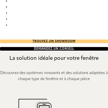
PVC 7603 Vertical Blind
PVC 7608 Vertical Blind
PVC 7609 Vertical Blind
PVC 7614 Vertical Blind
PVC 7616 Vertical Blind
TROUVEZ UN SHOWROOM
DEMANDEZ UN CONSEIL
La solution idéale pour votre fenêtre
Découvrez des systèmes innovants et des solutions adaptées à
chaque type de fenêtre et à chaque pièce