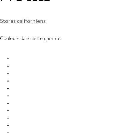
Stores californiens
Couleurs dans cette gamme
PVC 0099 Vertical Blind
PVC 0104 Vertical Blind
PVC 0121 Vertical Blind
PVC 0221 Vertical Blind
PVC 0222 Vertical Blind
PVC 0250 Vertical Blind
PVC 0251 Vertical Blind
PVC 0259 Vertical Blind
PVC 0277 Vertical Blind
PVC 0279 Vertical Blind