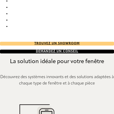
PVC 7603 Vertical Blind
PVC 7608 Vertical Blind
PVC 7609 Vertical Blind
PVC 7614 Vertical Blind
PVC 7616 Vertical Blind
TROUVEZ UN SHOWROOM
DEMANDEZ UN CONSEIL
La solution idéale pour votre fenêtre
Découvrez des systèmes innovants et des solutions adaptées à
chaque type de fenêtre et à chaque pièce