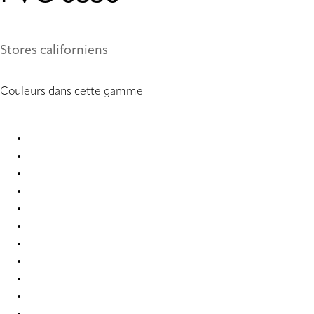
Stores californiens
Couleurs dans cette gamme
PVC 0099 Vertical Blind
PVC 0104 Vertical Blind
PVC 0121 Vertical Blind
PVC 0221 Vertical Blind
PVC 0222 Vertical Blind
PVC 0250 Vertical Blind
PVC 0251 Vertical Blind
PVC 0259 Vertical Blind
PVC 0277 Vertical Blind
PVC 0279 Vertical Blind