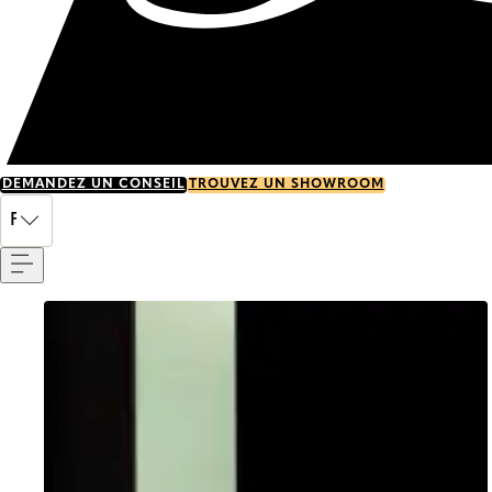
DEMANDEZ UN CONSEIL
TROUVEZ UN SHOWROOM
Menu
FR
Go to item 0