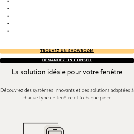
PVC 7603 Vertical Blind
PVC 7608 Vertical Blind
PVC 7609 Vertical Blind
PVC 7614 Vertical Blind
PVC 7616 Vertical Blind
TROUVEZ UN SHOWROOM
DEMANDEZ UN CONSEIL
La solution idéale pour votre fenêtre
Découvrez des systèmes innovants et des solutions adaptées à
chaque type de fenêtre et à chaque pièce