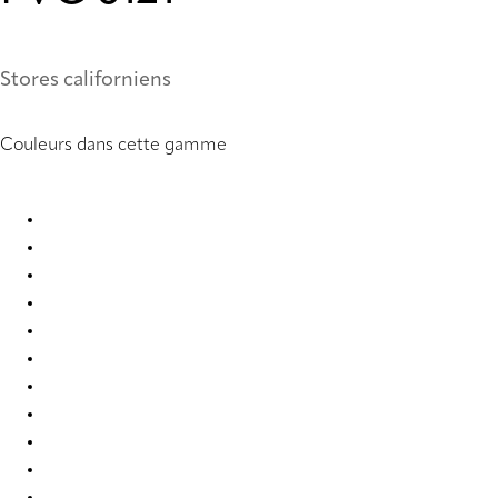
Stores californiens
Couleurs dans cette gamme
PVC 0099 Vertical Blind
PVC 0104 Vertical Blind
PVC 0121 Vertical Blind
PVC 0221 Vertical Blind
PVC 0222 Vertical Blind
PVC 0250 Vertical Blind
PVC 0251 Vertical Blind
PVC 0259 Vertical Blind
PVC 0277 Vertical Blind
PVC 0279 Vertical Blind