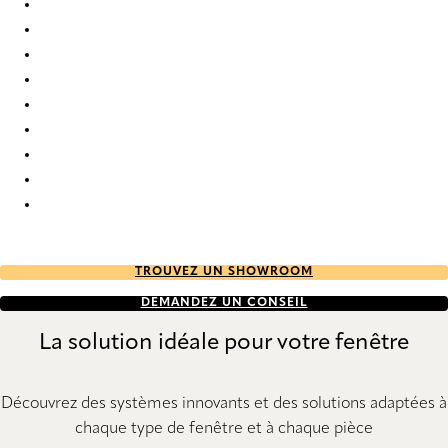
Circular Re-Life 9832 Roman Blind
Circular Re-Life 9833 Roman Blind
Circular Re-Life 9834 Roman Blind
Circular Re-Life 9835 Roman Blind
Circular Re-Life 9836 Roman Blind
Circular Re-Life 9837 Roman Blind
Circular Re-Life 9838 Roman Blind
Circular Re-Life 9839 Roman Blind
Circular Re-Life 9840 Roman Blind
TROUVEZ UN SHOWROOM
DEMANDEZ UN CONSEIL
La solution idéale pour votre fenêtre
Découvrez des systèmes innovants et des solutions adaptées à
chaque type de fenêtre et à chaque pièce