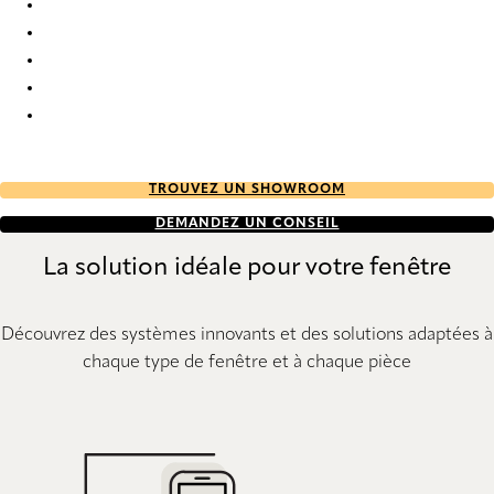
Forever Re-Life 9816 Roman Blind
Forever Re-Life 9817 Roman Blind
Forever Re-Life 9818 Roman Blind
Forever Re-Life 9819 Roman Blind
Forever Re-Life 9820 Roman Blind
TROUVEZ UN SHOWROOM
DEMANDEZ UN CONSEIL
La solution idéale pour votre fenêtre
Découvrez des systèmes innovants et des solutions adaptées à
chaque type de fenêtre et à chaque pièce