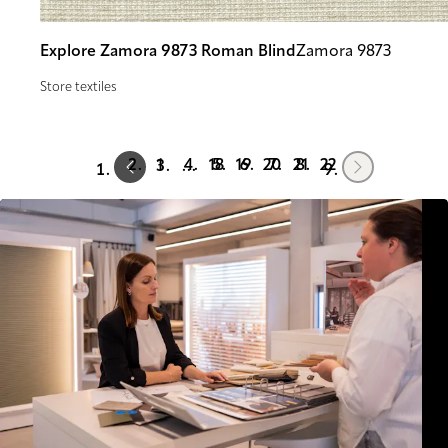
Explore Zamora 9873 Roman Blind
Zamora 9873
Store textiles
Prev
Next
1
18
19
20
21
22
…