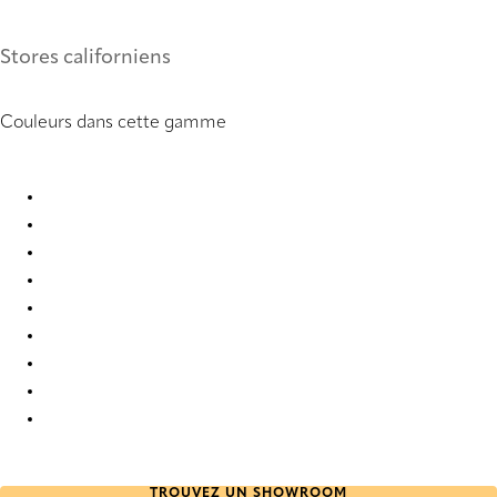
Stores californiens
Couleurs dans cette gamme
Unico 2589 Vertical Blind
Unico 2590 Vertical Blind
Unico 2591 Vertical Blind
Unico 2903 Vertical Blind
Unico 2904 Vertical Blind
Unico 2905 Vertical Blind
Unico 5146 Vertical Blind
Unico 6667 Vertical Blind
Unico 6669 Vertical Blind
TROUVEZ UN SHOWROOM