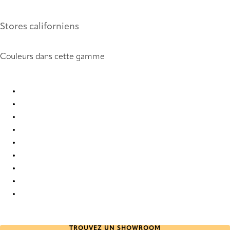
Stores californiens
Couleurs dans cette gamme
Unico 2589 Vertical Blind
Unico 2590 Vertical Blind
Unico 2591 Vertical Blind
Unico 2903 Vertical Blind
Unico 2904 Vertical Blind
Unico 2905 Vertical Blind
Unico 5146 Vertical Blind
Unico 6667 Vertical Blind
Unico 6669 Vertical Blind
TROUVEZ UN SHOWROOM