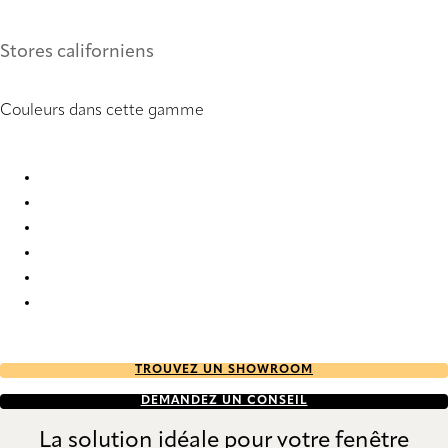
Stores californiens
Couleurs dans cette gamme
Panama Pro 5 4024 Vertical Blind
Panama Pro 5 4025 Vertical Blind
Panama Pro 5 4026 Vertical Blind
Panama Pro 5 4027 Vertical Blind
Panama Pro 5 4028 Vertical Blind
Panama Pro 5 6687 Vertical Blind
TROUVEZ UN SHOWROOM
DEMANDEZ UN CONSEIL
La solution idéale pour votre fenêtre