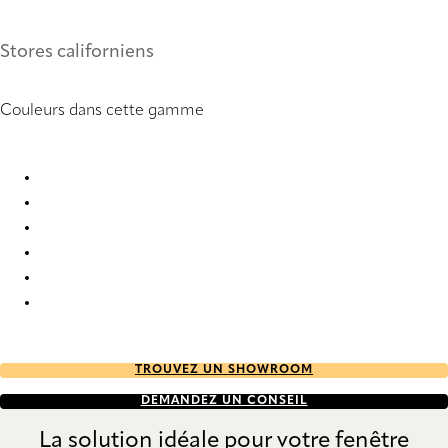
Stores californiens
Couleurs dans cette gamme
Panama Pro 5 4024 Vertical Blind
Panama Pro 5 4025 Vertical Blind
Panama Pro 5 4026 Vertical Blind
Panama Pro 5 4027 Vertical Blind
Panama Pro 5 4028 Vertical Blind
Panama Pro 5 6687 Vertical Blind
TROUVEZ UN SHOWROOM
DEMANDEZ UN CONSEIL
La solution idéale pour votre fenêtre