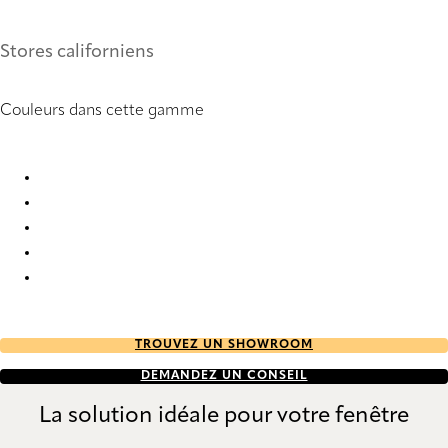
Stores californiens
Couleurs dans cette gamme
Panama Deco 3 2912 Vertical Blind
Panama Deco 3 9157 Vertical Blind
Panama Deco 3 9159 Vertical Blind
Panama Deco 3 9160 Vertical Blind
Panama Deco 3 9161 Vertical Blind
TROUVEZ UN SHOWROOM
DEMANDEZ UN CONSEIL
La solution idéale pour votre fenêtre