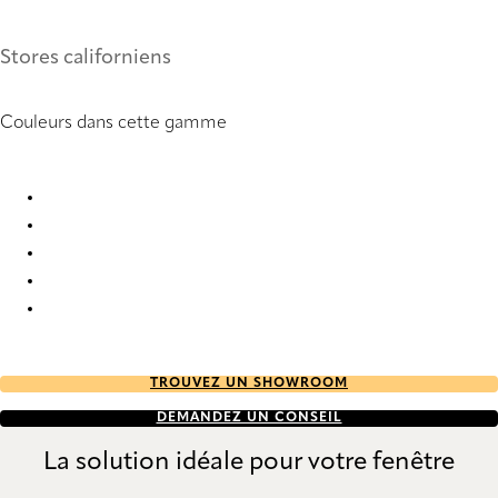
Stores californiens
Couleurs dans cette gamme
Panama Deco 3 2912 Vertical Blind
Panama Deco 3 9157 Vertical Blind
Panama Deco 3 9159 Vertical Blind
Panama Deco 3 9160 Vertical Blind
Panama Deco 3 9161 Vertical Blind
TROUVEZ UN SHOWROOM
DEMANDEZ UN CONSEIL
La solution idéale pour votre fenêtre