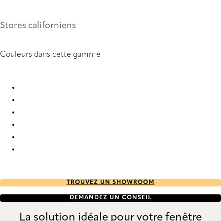
Stores californiens
Couleurs dans cette gamme
Natté 10 2938 Vertical Blind
Natté 10 2939 Vertical Blind
Natté 10 2941 Vertical Blind
Natté 10 2943 Vertical Blind
Natté 10 2953 Vertical Blind
Natté 10% 2937 Vertical Blind
TROUVEZ UN SHOWROOM
DEMANDEZ UN CONSEIL
La solution idéale pour votre fenêtre