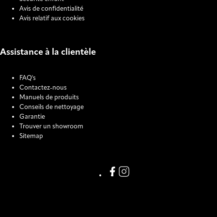
Avis de confidentialité
Avis relatif aux cookies
Assistance à la clientèle
FAQ's
Contactez-nous
Manuels de produits
Conseils de nettoyage
Garantie
Trouver un showroom
Sitemap
COOKIE SETTINGS
Link missing Display text from
Link missing Display text f
123