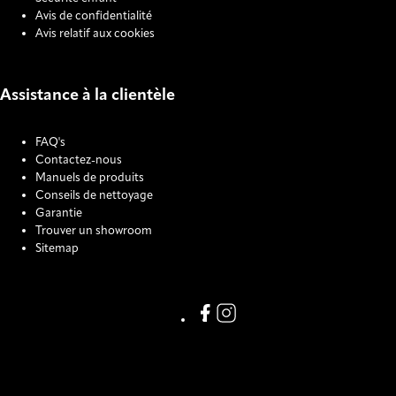
Avis de confidentialité
Avis relatif aux cookies
Assistance à la clientèle
FAQ's
Contactez-nous
Manuels de produits
Conseils de nettoyage
Garantie
Trouver un showroom
Sitemap
COOKIE SETTINGS
Link missing Display text from
Link missing Display text f
123