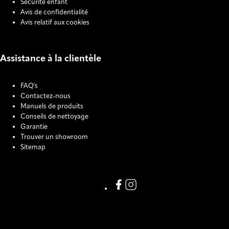
Sécurité enfant
Avis de confidentialité
Avis relatif aux cookies
Assistance à la clientèle
FAQ's
Contactez-nous
Manuels de produits
Conseils de nettoyage
Garantie
Trouver un showroom
Sitemap
COOKIE SETTINGS
Link missing Display text from
Link missing Display text f
123