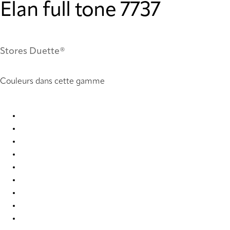
Elan full tone 7737
Stores Duette®
Couleurs dans cette gamme
Elan full tone 2388 Duette
Elan full tone 2389 Duette
Elan full tone 2390 Duette
Elan full tone 2391 Duette
Elan full tone 2392 Duette
Elan full tone 2393 Duette
Elan full tone 7735 Duette
Elan full tone 7737 Duette
Elan full tone 9356 Duette