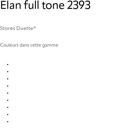
Elan full tone 2393
Stores Duette®
Couleurs dans cette gamme
Elan full tone 2388 Duette
Elan full tone 2389 Duette
Elan full tone 2390 Duette
Elan full tone 2391 Duette
Elan full tone 2392 Duette
Elan full tone 2393 Duette
Elan full tone 7735 Duette
Elan full tone 7737 Duette
Elan full tone 9356 Duette