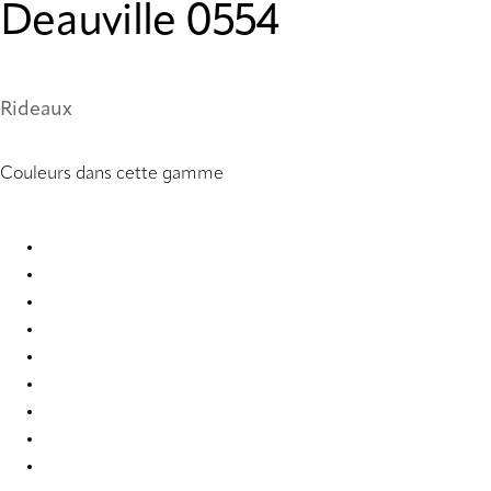
Deauville 0554
Rideaux
Couleurs dans cette gamme
Deauville 0482 Curtains
Deauville 0483 Curtains
Deauville 0496 Curtains
Deauville 0497 Curtains
Deauville 0498 Curtains
Deauville 0499 Curtains
Deauville 0551 Curtains
Deauville 0552 Curtains
Deauville 0553 Curtains