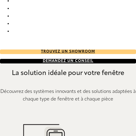
Deauville 0554 Curtains
Deauville 0555 Curtains
Deauville 0556 Curtains
Deauville 0557 Curtains
Deauville 0561 Curtains
TROUVEZ UN SHOWROOM
DEMANDEZ UN CONSEIL
La solution idéale pour votre fenêtre
Découvrez des systèmes innovants et des solutions adaptées à
chaque type de fenêtre et à chaque pièce