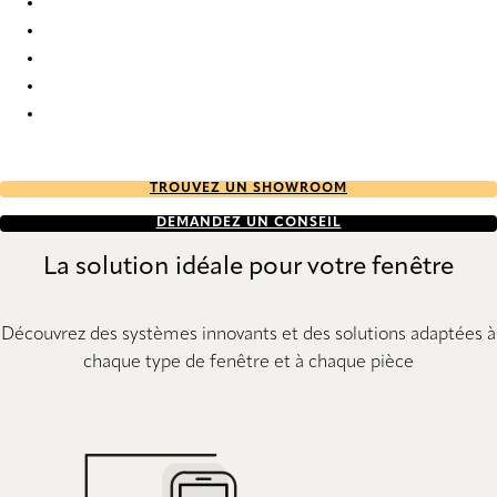
Deauville 0554 Curtains
Deauville 0555 Curtains
Deauville 0556 Curtains
Deauville 0557 Curtains
Deauville 0561 Curtains
TROUVEZ UN SHOWROOM
DEMANDEZ UN CONSEIL
La solution idéale pour votre fenêtre
Découvrez des systèmes innovants et des solutions adaptées à
chaque type de fenêtre et à chaque pièce