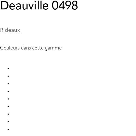
Deauville 0498
Rideaux
Couleurs dans cette gamme
Deauville 0482 Curtains
Deauville 0483 Curtains
Deauville 0496 Curtains
Deauville 0497 Curtains
Deauville 0498 Curtains
Deauville 0499 Curtains
Deauville 0551 Curtains
Deauville 0552 Curtains
Deauville 0553 Curtains