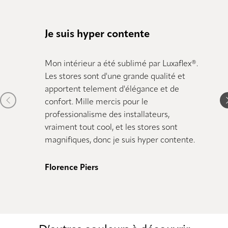
Je suis hyper contente
Tout 
Mon intérieur a été sublimé par Luxaflex®.
Nous s
Les stores sont d'une grande qualité et
Grande
apportent telement d'élégance et de
stores.
Previous item
N
confort. Mille mercis pour le
dimens
professionalisme des installateurs,
comman
vraiment tout cool, et les stores sont
magnifiques, donc je suis hyper contente.
Alain
Florence Piers