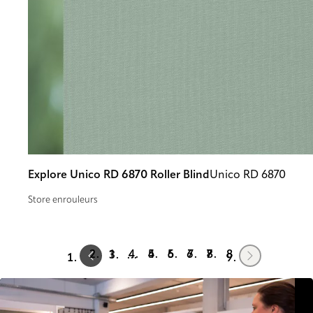
Explore Unico RD 6870 Roller Blind
Unico RD 6870
Store enrouleurs
Prev
Next
1
4
5
6
7
8
…