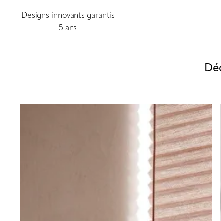
Designs innovants garantis
5 ans
Déc