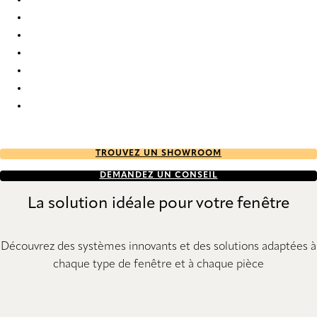
Unik Re-Life duo tone 2786 Duette
Unik Re-Life duo tone 2787 Duette
Unik Re-Life duo tone 2788 Duette
Unik Re-Life duo tone 2789 Duette
Unik Re-Life duo tone 2790 Duette
Unik Re-Life duo tone 2791 Duette
Unik Re-Life duo tone 2792 Duette
TROUVEZ UN SHOWROOM
DEMANDEZ UN CONSEIL
La solution idéale pour votre fenêtre
Découvrez des systèmes innovants et des solutions adaptées à
chaque type de fenêtre et à chaque pièce