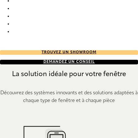
Unik duo tone RD 2750 Duette
Unik duo tone RD 2751 Duette
Unik duo tone RD 2752 Duette
Unik duo tone RD 2753 Duette
Unik duo tone RD 2754 Duette
TROUVEZ UN SHOWROOM
DEMANDEZ UN CONSEIL
La solution idéale pour votre fenêtre
Découvrez des systèmes innovants et des solutions adaptées à
chaque type de fenêtre et à chaque pièce