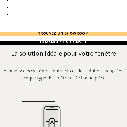
Stora StainStop Re-Life 1911 Pleated Blind
Stora StainStop Re-Life 1912 Pleated Blind
Stora StainStop Re-Life 1913 Pleated Blind
TROUVEZ UN SHOWROOM
DEMANDEZ UN CONSEIL
La solution idéale pour votre fenêtre
Découvrez des systèmes innovants et des solutions adaptées à
chaque type de fenêtre et à chaque pièce