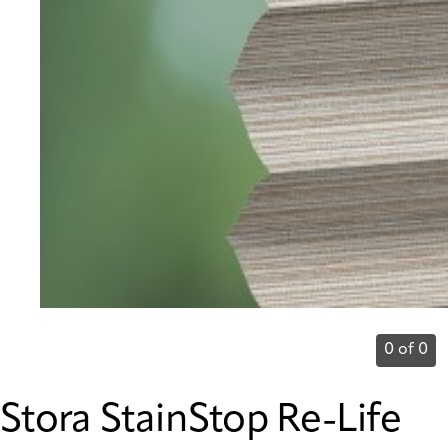
0 of 0
Stora StainStop Re-Life