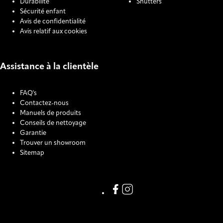
Durabilité
Shutters
Sécurité enfant
Avis de confidentialité
Avis relatif aux cookies
Assistance à la clientèle
FAQ's
Contactez-nous
Manuels de produits
Conseils de nettoyage
Garantie
Trouver un showroom
Sitemap
COOKIE SETTINGS
Link missing Display text from
Link missing Display text f
123