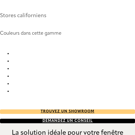
Stores californiens
Couleurs dans cette gamme
Santos 1 9094 Vertical Blind
Santos 1 9095 Vertical Blind
Santos 1 9096 Vertical Blind
Santos 1 9097 Vertical Blind
Santos 1 9098 Vertical Blind
Santos 1 9099 Vertical Blind
TROUVEZ UN SHOWROOM
DEMANDEZ UN CONSEIL
La solution idéale pour votre fenêtre