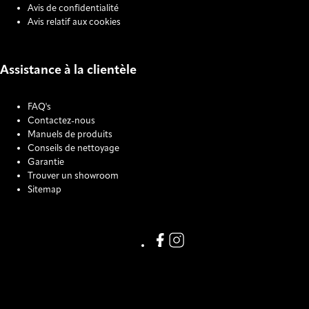
Avis de confidentialité
Avis relatif aux cookies
Assistance à la clientèle
FAQ's
Contactez-nous
Manuels de produits
Conseils de nettoyage
Garantie
Trouver un showroom
Sitemap
COOKIE SETTINGS
Link missing Display text from
Link missing Display text f
123