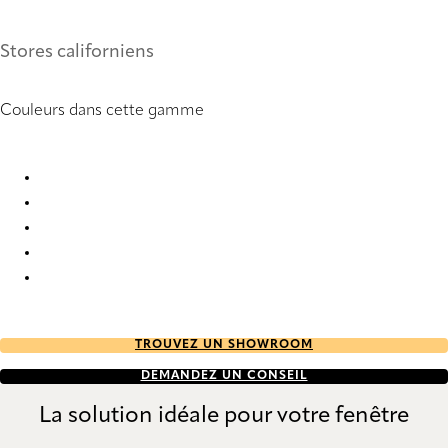
Stores californiens
Couleurs dans cette gamme
Poladium 6644 Vertical Blind
Poladium 6645 Vertical Blind
Poladium 6646 Vertical Blind
Poladium 9192 Vertical Blind
Poladium 9193 Vertical Blind
TROUVEZ UN SHOWROOM
DEMANDEZ UN CONSEIL
La solution idéale pour votre fenêtre