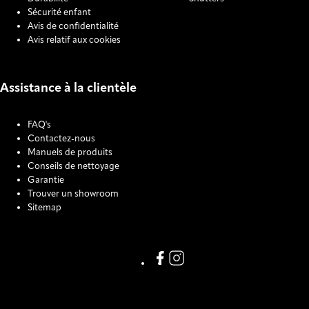
Sécurité enfant
Avis de confidentialité
Avis relatif aux cookies
Assistance à la clientèle
FAQ's
Contactez-nous
Manuels de produits
Conseils de nettoyage
Garantie
Trouver un showroom
Sitemap
COOKIE SETTINGS
Link missing Display text from
Link missing Display text f
123