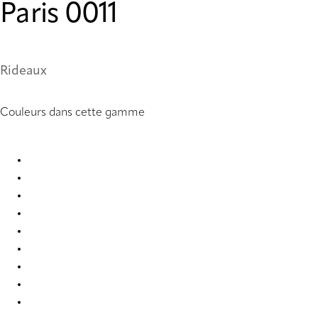
Paris 0011
Rideaux
Couleurs dans cette gamme
Paris 0001 Curtains
Paris 0002 Curtains
Paris 0003 Curtains
Paris 0004 Curtains
Paris 0005 Curtains
Paris 0006 Curtains
Paris 0007 Curtains
Paris 0008 Curtains
Paris 0009 Curtains