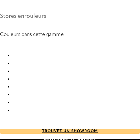
Stores enrouleurs
Couleurs dans cette gamme
Panama Deco 131 Roller Blind
Panama Deco 132 Roller Blind
Panama Deco 1733 Roller Blind
Panama Deco 1734 Roller Blind
Panama Deco 1835 Roller Blind
Panama Deco 7963 Roller Blind
Panama Deco 7966 Roller Blind
Panama Deco 7967 Roller Blind
TROUVEZ UN SHOWROOM