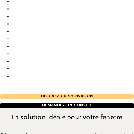
Orléans Re-Life 0088 Roman Blind
Orléans Re-Life 0089 Roman Blind
Orléans Re-Life 0090 Roman Blind
Orléans Re-Life 0091 Roman Blind
Orléans Re-Life 0092 Roman Blind
Orléans Re-Life 0093 Roman Blind
Orléans Re-Life 0094 Roman Blind
Orléans Re-Life 0095 Roman Blind
Orléans Re-Life 0096 Roman Blind
Orléans Re-Life 0097 Roman Blind
Orléans Re-Life 0098 Roman Blind
TROUVEZ UN SHOWROOM
DEMANDEZ UN CONSEIL
La solution idéale pour votre fenêtre