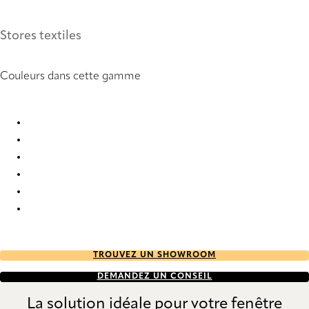
Stores textiles
Couleurs dans cette gamme
Navarra 9917 Roman Blind
Navarra 9918 Roman Blind
Navarra 9919 Roman Blind
Navarra 9920 Roman Blind
Navarra 9921 Roman Blind
Navarra 9922 Roman Blind
TROUVEZ UN SHOWROOM
DEMANDEZ UN CONSEIL
La solution idéale pour votre fenêtre